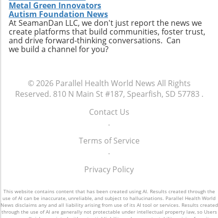
technology enhances, rather than replaces,
individuals to easily access relevant data and
Metal Green Innovators
personal connection—a critical component of
connect with like-minded advocates in their
Autism Foundation News
healthcare. The future may involve a hybrid
At SeamanDan LLC, we don't just report the news we
areas. Conclusion: A Push for Change The
create platforms that build communities, foster trust,
model where AI handles preliminary outreach
movement initiated by Baltimore has the
and drive forward-thinking conversations. Can
and administrative duties while human staff
potential to reshape our understanding of
we build a channel for you?
manage more nuanced and sensitive aspects
emergency services, signaling a shift towards
of member interaction.A Call for Ethical
more compassionate and effective responses
Oversight in AI ImplementationThe surge in AI
to mental health challenges. As our society
© 2026
Parallel Health World News
All Rights
usage prompts an essential dialogue regarding
embraces these changes, being informed and
Reserved.
810 N Main St #187, Spearfish, SD 57783
.
ethical oversight in healthcare technology.
proactive will be key in navigating the
Stakeholders, including healthcare providers,
complexities of health and wellness. Keeping
Contact Us
regulators, and advocates, must work
abreast of such developments allows
.
together to develop guidelines that ensure
individuals to influence community
transparency, respect for privacy, and
Terms of Service
discussions and demand better resources for
ongoing support for members. It is integral for
.
mental health. Consider how you can get
the health sector to examine how AI can
involved to further support mental health
Privacy Policy
supplement and refine human interaction,
initiatives in your area and advocate for a
particularly for vulnerable populations that
system that understands and meets the
may find navigating the system challenging.
This website contains content that has been created using AI. Results created through the
comprehensive needs of all its citizens.
use of AI can be inaccurate, unreliable, and subject to hallucinations. Parallel Health World
Enhanced transparency around how AI tools
News disclaims any and all liability arising from use of its AI tool or services. Results created
through the use of AI are generally not protectable under intellectual property law, so Users
operate and the data they process could help