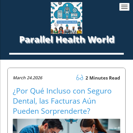
Togg
navi
Parallel Health World
March 24.2026
2 Minutes Read
¿Por Qué Incluso con Seguro
Dental, las Facturas Aún
Pueden Sorprenderte?